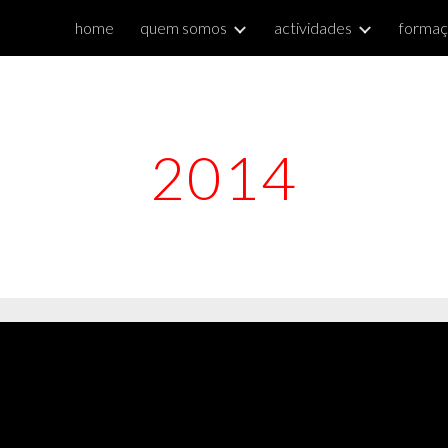
home
quem somos
actividades
forma
ip to main content
Skip to navigat
2014