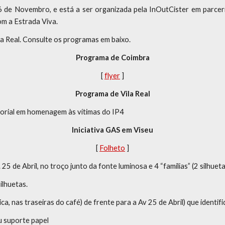
16 de Novembro, e está a ser organizada pela InOutCister em parceri
m a Estrada Viva.
 Real. Consulte os programas em baixo.
Programa de Coimbra
[ 
flyer
 ]
Programa de Vila Real
orial em homenagem às vítimas do IP4
Iniciativa GAS em Viseu
[ 
Folheto
 ]
5 de Abril, no troço junto da fonte luminosa e 4 “famílias” (2 silhueta
ilhuetas.
a, nas traseiras do café) de frente para a Av 25 de Abril) que identifiq
ou suporte papel