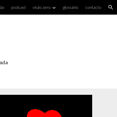
ção
podcast
visão zero
glossário
contacto
ion
rada