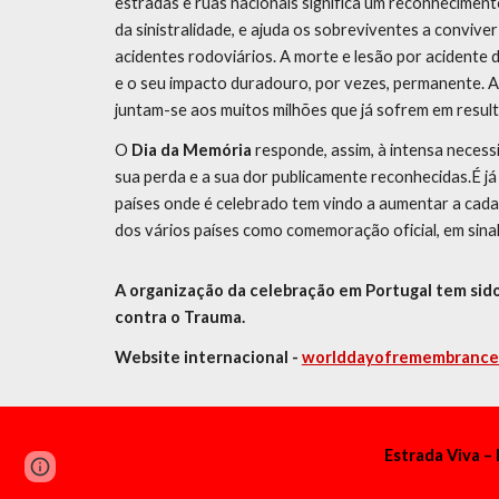
estradas e ruas nacionais significa um reconheciment
da sinistralidade, e ajuda os sobreviventes a conviv
acidentes rodoviários. A morte e lesão por acidente d
e o seu impacto duradouro, por vezes, permanente. A 
juntam-se aos muitos milhões que já sofrem em result
O
Dia da Memória
responde, assim, à intensa necess
sua perda e a sua dor publicamente reconhecidas.É
países onde é celebrado tem vindo a aumentar a cada
dos vários países como comemoração oficial, em sinal
A organização da celebração em Portugal tem sid
contra o Trauma.
Website internacional -
worlddayofremembrance
Estrada Viva –
Google Sites
Report abuse