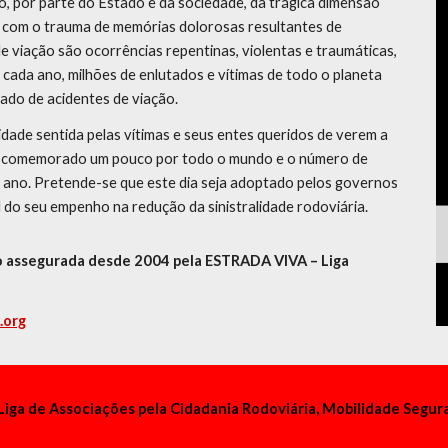
o, por parte do Estado e da sociedade, da trágica dimensão
er com o trauma de memórias dolorosas resultantes de
e viação são ocorrências repentinas, violentas e traumáticas,
cada ano, milhões de enlutados e vítimas de todo o planeta
ado de acidentes de viação.
idade sentida pelas vítimas e seus entes queridos de verem a
 já comemorado um pouco por todo o mundo e o número de
 ano. Pretende-se que este dia seja adoptado pelos governos
 do seu empenho na redução da sinistralidade rodoviária.
o assegurada desde 2004 pela ESTRADA VIVA – Liga
.org
 Liga de Associações pela Cidadania Rodoviária, Mobilidade Segur